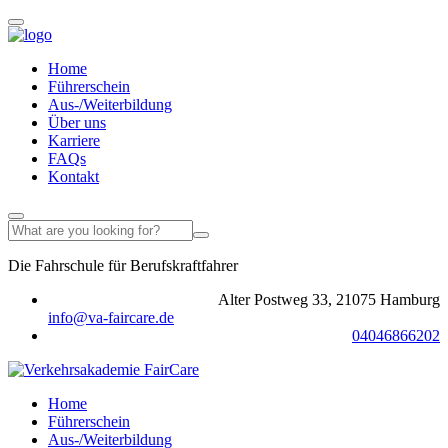
Home
Führerschein
Aus-/Weiterbildung
Über uns
Karriere
FAQs
Kontakt
Die Fahrschule für Berufskraftfahrer
Jetzt anmelden >
Alter Postweg 33, 21075 Hamburg
info@va-faircare.de
04046866202
Home
Führerschein
Aus-/Weiterbildung