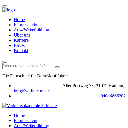
Home
Führerschein
Aus-/Weiterbildung
Über uns
Karriere
FAQs
Kontakt
Die Fahrschule für Berufskraftfahrer
Jetzt anmelden >
Alter Postweg 33, 21075 Hamburg
info@va-faircare.de
04046866202
Home
Führerschein
Aus-/Weiterbildung